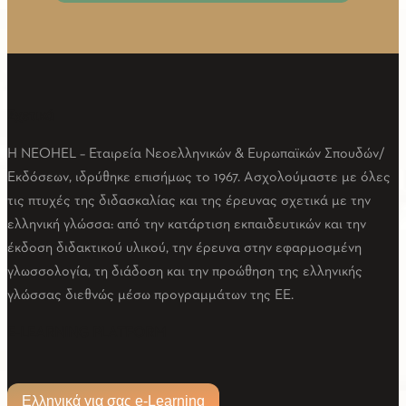
Σχετικά
Η NEOHEL – Εταιρεία Νεοελληνικών & Ευρωπαϊκών Σπουδών/
Εκδόσεων, ιδρύθηκε επισήμως το 1967. Ασχολούμαστε με όλες
τις πτυχές της διδασκαλίας και της έρευνας σχετικά με την
ελληνική γλώσσα: από την κατάρτιση εκπαιδευτικών και την
έκδοση διδακτικού υλικού, την έρευνα στην εφαρμοσμένη
γλωσσολογία, τη διάδοση και την προώθηση της ελληνικής
γλώσσας διεθνώς μέσω προγραμμάτων της ΕΕ.
Facebook
Twitter
Linkedin
Email
Youtube
E-LEARNING PLATFORM
Ελληνικά για σας e-Learning