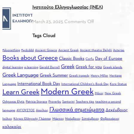
Top
Ινστιτούτο Ελληνογλωσσίας (ΙΝΕΛ)
3
reas
on
March 23, 2025
Comments Off
to
Ινστιτούτο
choo
Tags Cloud
Ελληνογλωσσίας
Gree
(ΙΝΕΛ)
for
#doonething
#wdcddd
Ancient Greece
Ancient Greek
Ancient theatre Delphi
Asterias
you
Books about Greece
Classic Books
Day of Europe
Corfu
Greek
Greek for you
digital learning
e-learning
Gerald Durrell
Greek islands
Greek Language
Greek Summer
Greek tragedy
Henry Miller
Heritage
International Book Day
Language
International Children's Book Day
Kore Statue
Modern Greek
Learn Greek
Mάιος
New Greek
Odysseas Elytis
Patricia Storace
Proverbs
Santorini
Teachers tips
teaching a second
Γλωσσικά σημειώματα
Δεκέμβριος
language
ΑΥΓΟΥΣΤΟΣ
Απρίλιος
Ιούλιος
Κέντρο Ελληνικής Γλώσσας
Μάρτιος
Νοέμβριος
Σεπτέμβριος
Φεβρουάριος
καλοκαίρι