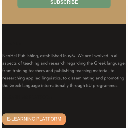
About Us
NeoHel Publishing, established in 1967: We are involved in all
aspects of teaching and research regarding the Greek language:
from training teachers and publishing teaching material, to
researching applied linguistics, to disseminating and promoting
the Greek language internationally through EU programmes.
Facebook
Twitter
Linkedin
Email
Youtube
E-LEARNING PLATFORM
E-LEARNING PLATFORM