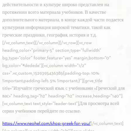
действительности и культуре широко представлен на
протяжении всего материала учебников. В качестве
дополнительного материала, в конце каждой части подается
культурная информация широкой тематики, такой как
греческие праздники, география, история и т.д.
[/vc_column_text][/vc_column][/vc_row][vc_row
heading_color=”primary-5″ section_type=”fullwidth”
bg_type=”color” footer_feature=”yes” margin_bottom=”0″
bg_color=”#dedede”][vc_column width=”1/2″
css=”.vc_custom_1529395436385{padding-top: 10%
!important;padding-left: 5% !important;}”][grve_title
title=”Изучайте греческий язык с учебниками «Греческий для
вас»” heading_tag=”h2″ heading=”h2″ increase_heading=”140″]
[vc_column_text text_style=”leader-text”]Для просмотра всей
серии учебников перейдите по ссылке:
https://www.neohel.com/shop-greek-for-you/
[/vc_column_text]