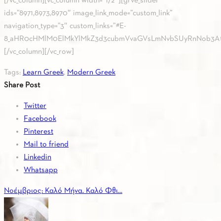
[/vc_column][vc_column width=”1/2″][grve_slider
ids=”8971,8973,8970″ image_link_mode=”custom_link”
navigation_type=”3″ custom_links=”#E-
8_aHR0cHMlM0ElMkYlMkZ3d3cubmVvaGVsLmNvbSUyRnNob3At
[/vc_column][/vc_row]
Tags:
Learn Greek
,
Modern Greek
Share Post
Twitter
Facebook
Pinterest
Mail to friend
Linkedin
Whatsapp
Νοέμβριος: Καλό Μήνα. Καλό Φθι...