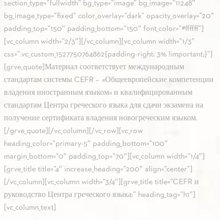
section_type=”fullwidth” bg_type=”image” bg_image=”11248″
bg_image_type=”fixed” color_overlay=”dark” opacity_overlay=”20″
padding_top=”150″ padding_bottom=”150″ font_color=”#ffffff”]
[vc_column width=”2/3″][/vc_column][vc_column width=”1/3″
css=”.vc_custom_1527750764862{padding-right: 3% !important;}”]
[grve_quote]Материал соответствует международным
стандартам системы CEFR – «Общеевропейские компетенции
владения иностранным языком» и квалифицированным
стандартам Центра греческого языка для сдачи экзамена на
получение сертификата владения новогреческим языком.
[/grve_quote][/vc_column][/vc_row][vc_row
heading_color=”primary-5″ padding_bottom=”100″
margin_bottom=”0″ padding_top=”70″][vc_column width=”1/4″]
[grve_title title=”4″ increase_heading=”200″ align=”center”]
[/vc_column][vc_column width=”3/4″][grve_title title=”CEFR и
руководство Центра греческого языка:” heading_tag=”h1″]
[vc_column_text]