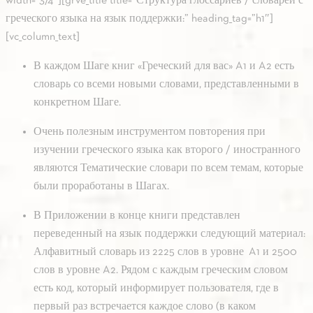
width=”3/4″][grve_title title=”Структура глоссариев / словарей с
греческого языка на язык поддержки:” heading_tag=”h1″]
[vc_column_text]
В каждом Шаге книг «Греческий для вас» A1 и A2 есть
словарь со всеми новыми словами, представленными в
конкретном Шаге.
Очень полезным инструментом повторения при
изучении греческого языка как второго / иностранного
являются Тематические словари по всем темам, которые
были проработаны в Шагах.
В Приложении в конце книги представлен
переведенный на язык поддержки следующий материал:
Алфавитный словарь из 2225 слов в уровне
A1 и 2500
слов в уровне A2. Рядом с каждым греческим словом
есть код, который информирует пользователя, где в
первый раз встречается каждое слово (в каком