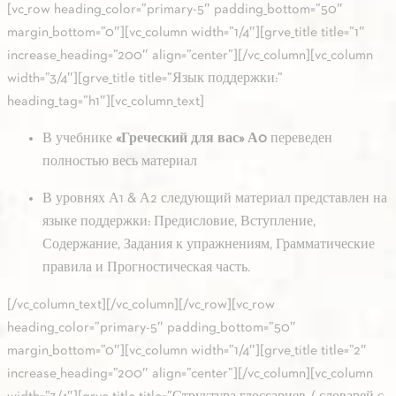
[vc_row heading_color=”primary-5″ padding_bottom=”50″
margin_bottom=”0″][vc_column width=”1/4″][grve_title title=”1″
increase_heading=”200″ align=”center”][/vc_column][vc_column
width=”3/4″][grve_title title=”Язык поддержки:”
heading_tag=”h1″][vc_column_text]
В учебнике
«Греческий для вас» А0
переведен
полностью весь материал
В уровнях А1 & А2 следующий материал представлен на
языке поддержки: Предисловие, Вступление,
Содержание, Задания к упражнениям, Грамматические
правила и Прогностическая часть.
[/vc_column_text][/vc_column][/vc_row][vc_row
heading_color=”primary-5″ padding_bottom=”50″
margin_bottom=”0″][vc_column width=”1/4″][grve_title title=”2″
increase_heading=”200″ align=”center”][/vc_column][vc_column