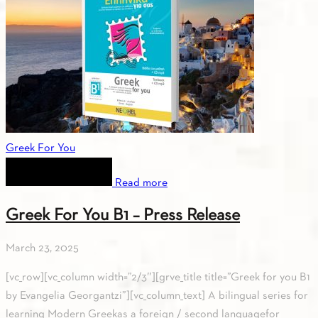
Greek For You
Read more
Greek For You B1 – Press Release
March 23, 2025
[vc_row][vc_column width=”2/3″][grve_title title=”Greek for you Β1
by Evangelia Georgantzi”][vc_column_text] A bilingual series for
learning Modern Greekas a foreign / second languagefor