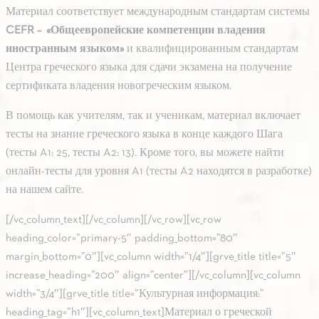
Материал соответствует международным стандартам системы
CEFR –
«Общеевропейские компетенции владения
иностранным языком»
и квалифицированным стандартам
Центра греческого языка для сдачи экзамена на получение
сертификата владения новогреческим языком.
В помощь как учителям, так и ученикам, материал включает
тесты на знание греческого языка в конце каждого Шага
(тесты A1: 25, тесты A2: 13). Кроме того, вы можете найти
онлайн-тесты для уровня A1 (тесты A2 находятся в разработке)
на нашем сайте.
[/vc_column_text][/vc_column][/vc_row][vc_row
heading_color=”primary-5″ padding_bottom=”80″
margin_bottom=”0″][vc_column width=”1/4″][grve_title title=”5″
increase_heading=”200″ align=”center”][/vc_column][vc_column
width=”3/4″][grve_title title=”Культурная информация:”
heading_tag=”h1″][vc_column_text]Материал о греческой