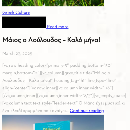
Greek Culture
Read more
Μάιος ο Λούλουδος – Καλό μήνα!
March 23, 2025
[vc_row heading_color=”primary-5″ padding_bottom=”50″
margin_bottom=”0″][vc_column][grve_title title=”Μάιος ο
Λούλουδος – Καλό μήνα!” heading_tag=”h1″ line_type=”line”
align=”center”][vc_row_inner][vc_column_inner width=”1/6″]
[/vc_column_inner][vc_column_inner width=”2/3″][vc_empty_space]
[vc_column_text text_style=”leader-text”]Ο Μάης έχει μυστικά κι
ένα κλειδί κρυμμένο που ανοίγει...
Continue reading