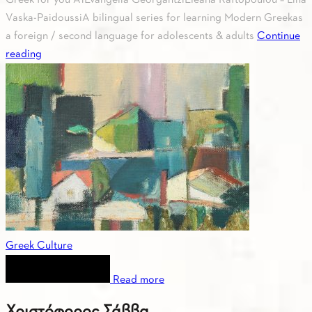
Greek for you Α1Evangelia GeorgantziEleana Raftopoulou – Lina
Vaska-PaidoussiA bilingual series for learning Modern Greekas
a foreign / second language for adolescents & adults
Continue
reading
Greek Culture
Read more