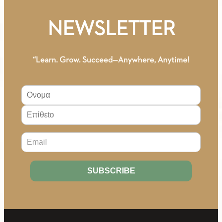
NEWSLETTER
“Learn. Grow. Succeed—Anywhere, Anytime!