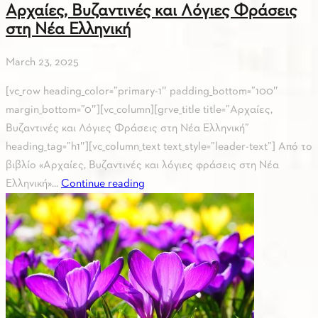
Αρχαίες, Βυζαντινές και Λόγιες Φράσεις
στη Νέα Ελληνική
March 23, 2025
[vc_row heading_color=”primary-1″ padding_bottom=”100″
margin_bottom=”0″][vc_column][grve_title title=”Αρχαίες,
Βυζαντινές και Λόγιες Φράσεις στη Νέα Ελληνική”
heading_tag=”h1″][vc_column_text text_style=”leader-text”] Από το
βιβλίο «Αρχαίες, Βυζαντινές και λόγιες φράσεις στη Νέα
Ελληνική»...
Continue reading