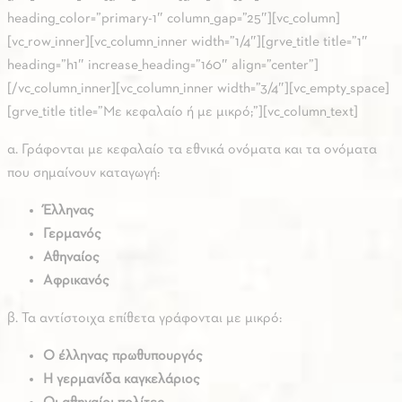
heading_color=”primary-1″ column_gap=”25″][vc_column]
[vc_row_inner][vc_column_inner width=”1/4″][grve_title title=”1″
heading=”h1″ increase_heading=”160″ align=”center”]
[/vc_column_inner][vc_column_inner width=”3/4″][vc_empty_space]
[grve_title title=”Με κεφαλαίο ή με μικρό;”][vc_column_text]
α. Γράφονται με κεφαλαίο τα εθνικά ονόματα και τα ονόματα
που σημαίνουν καταγωγή:
Έλληνας
Γερμανός
Αθηναίος
Αφρικανός
β. Τα αντίστοιχα επίθετα γράφονται με μικρό:
Ο έλληνας πρωθυπουργός
Η γερμανίδα καγκελάριος