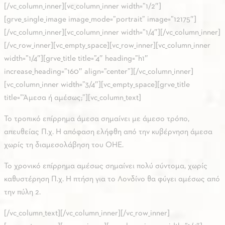
[/vc_column_inner][vc_column_inner width=”1/2″]
[grve_single_image image_mode=”portrait” image=”12175″]
[/vc_column_inner][vc_column_inner width=”1/4″][/vc_column_inner]
[/vc_row_inner][vc_empty_space][vc_row_inner][vc_column_inner
width=”1/4″][grve_title title=”4″ heading=”h1″
increase_heading=”160″ align=”center”][/vc_column_inner]
[vc_column_inner width=”3/4″][vc_empty_space][grve_title
title=”Άμεσα ή αμέσως;”][vc_column_text]
Το τροπικό επίρρημα άμεσα σημαίνει με άμεσο τρόπο,
απευθείας Π.χ. Η απόφαση ελήφθη από την κυβέρνηση άμεσα
χωρίς τη διαμεσολάβηση του ΟΗΕ.
Το χρονικό επίρρημα αμέσως σημαίνει πολύ σύντομα, χωρίς
καθυστέρηση Π.χ. Η πτήση για το Λονδίνο θα φύγει αμέσως από
την πύλη 2.
[/vc_column_text][/vc_column_inner][/vc_row_inner]