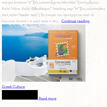
margin_bottom=”0″][vc_column][grve_title title=”Σεπτέμβριος:
Καλό Μήνα. Καλό Φθινόπωρο!” heading_tag=”h1″][vc_column_text
text_style=”leader-text”] Το όνομά του προέρχεται από το
λατινικό novem = 9 γιατί ήταν ο 9ος...
Continue reading
Greek Culture
Read more