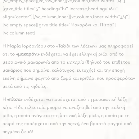
[vc_empty_space][vc_row_inner][vc_column_inner width=”1/4″]
[grve_title title=”5″ heading=”h1″ increase_heading=”160″
align=”center”][/vc_column_inner][vc_column_inner width=”3/4″]
[vc_empty_space][grve_title title=”Μακαρόνι και Πίτσα”]
[vc_column_text]
Η Μαρία Ιορδανίδου στο «Ταξίδι των λέξεων» μας πληροφορεί
ότι το
«
μακαρόνι
»
ενδέχεται να έχει ελληνική ρίζα: από το
μεσαιωνικό
μακαρωνία
από το
μακαρία
(θηλυκό του επιθέτου
μακάριος που σημαίνει καλότυχος, ευτυχής) και την εποχή
εκείνη σήμαινε φαγητό από ζωμό και κριθάρι που προσφερόταν
μετά από τις κηδείες.
Η
«
πίτσα
»
ενδέχεται να προέρχεται από τη μεσαιωνική λέξη
πίτα.
Η δε τελευταία μπορεί να αναζητηθεί από την ιταλική
pitta, η οποία ανάγεται στη λατινική λέξη picta, η οποία με τη
σειρά της προέρχεται από την
πηκτή
, ένα βραστό φαγητό από
πηγμένο ζωμό!