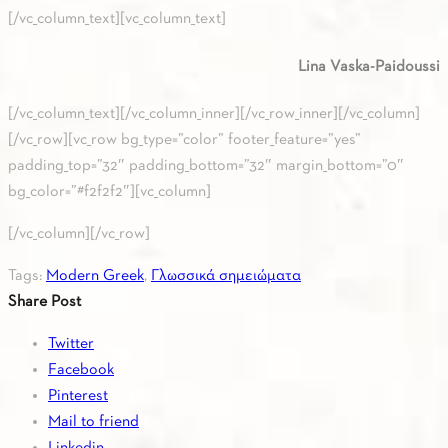
[/vc_column_text][vc_column_text]
Lina Vaska-Paidoussi
[/vc_column_text][/vc_column_inner][/vc_row_inner][/vc_column]
[/vc_row][vc_row bg_type=”color” footer_feature=”yes”
padding_top=”32″ padding_bottom=”32″ margin_bottom=”0″
bg_color=”#f2f2f2″][vc_column]
[/vc_column][/vc_row]
Tags:
Modern Greek
,
Γλωσσικά σημειώματα
Share Post
Twitter
Facebook
Pinterest
Mail to friend
Linkedin