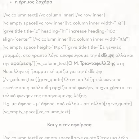
η έρημος Σαχάρα
[/vc_column_text][/vc_column_inner][/vc_row_inner]
[vc_empty_space][vc_row_inner][vc_column_inner width=”1/4″]
[grve_title title=”2″ heading=”h1″ increase_heading=”160″
align=”center”][/vc_column_inner][vc_column_inner width=”3/4″]
[vc_empty_space height=”15px”][grve_title title=”Σε γενικές
γραμμές, στο γραπτό λόγο αποφεύγουμε την
έκθλιψη
αλλά και
την
αφαίρεση
.”][vc_column_text]
Ο Μ. Τριανταφυλλίδης
στη
Νεοελληνική Γραμματική ορίζει για την έκθλιψη:
[/vc_column_text][grve_quote]Όταν μια λέξη τελειώνει σε
φωνήεν και η ακόλουθη αρχίζει από φωνήεν, συχνά χάνεται το
τελικό φωνήεν της προηγούμενης λέξης.
Π.χ. με άφησε – μ’ άφησε, από αλλού – απ’ αλλού[/grve_quote]
[vc_empty_space][vc_column_text]
Και για την αφαίρεση:
[/vc_column_text][vc_empty_space][grve_quote]Όταν μια λέξη