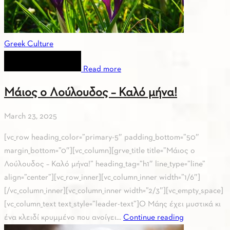
Greek Culture
Read more
Μάιος ο Λούλουδος – Καλό μήνα!
March 23, 2025
[vc_row heading_color=”primary-5″ padding_bottom=”50″
margin_bottom=”0″][vc_column][grve_title title=”Μάιος ο
Λούλουδος – Καλό μήνα!” heading_tag=”h1″ line_type=”line”
align=”center”][vc_row_inner][vc_column_inner width=”1/6″]
[/vc_column_inner][vc_column_inner width=”2/3″][vc_empty_space]
[vc_column_text text_style=”leader-text”]Ο Μάης έχει μυστικά κι
ένα κλειδί κρυμμένο που ανοίγει...
Continue reading