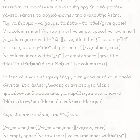
τελειώνει σε φωνήεν και η ακόλουθη αρχίζει από φωνήεν,
χάνεται κάποτε το αρχικό φωνήεν της ακόλουθης λέξης.
Π.χ. να έχουμε – να ‘χουμε, θα έρθω – θα ‘ρθω[/grve_quote]
[/vc_column_inner][/vc_row_inner][vc_empty_space][vc_row_inner]
[vc_column_inner width=”1/4″][grve_title title=”3″ heading=”h1″
increase_heading=”160″ align=”center”][/vc_column_inner]
[vc_column_inner width=”3/4″][vc_empty_space][grve_title
title=”Του
Μεξικού
ή του
Μεξικό
;”][vc_column_text]
Το Μεξικό είναι η ελληνική λέξη για τη χώρα αυτή και η οποία
κλίνεται. Στις άλλες γλώσσες οι αντίστοιχες λέξεις
προφέρονται διαφορετικά, για παράδειγμα στα ισπανικά
(
México
), αγγλικά (Mexico) ή γαλλικά (Mexique).
Λέμε λοιπόν ο κόλπος του Μεξικού.
[/vc_column_text][/vc_column_inner][/vc_row_inner]
[vc_empty_space][vc_row_inner][vc_column_inner width=”1/4″]