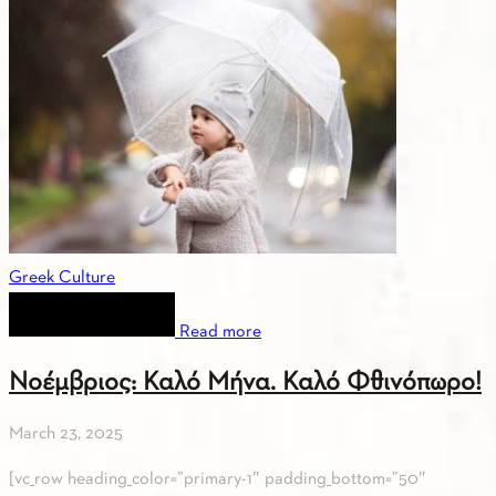
Greek Culture
Read more
Νοέμβριος: Καλό Μήνα. Καλό Φθινόπωρο!
March 23, 2025
[vc_row heading_color=”primary-1″ padding_bottom=”50″