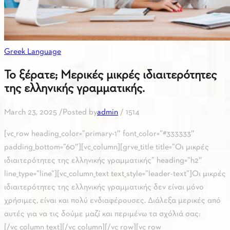
Greek Language
Το ξέρατε; Μερικές μικρές ιδιαιτερότητες
της ελληνικής γραμματικής.
March 23, 2025
/
Posted by
admin
/
1514
[vc_row heading_color=”primary-1″ font_color=”#333333″
padding_bottom=”60″][vc_column][grve_title title=”Οι μικρές
ιδιαιτερότητες της ελληνικής γραμματικής” heading=”h2″
line_type=”line”][vc_column_text text_style=”leader-text”]Οι μικρές
ιδιαιτερότητες της ελληνικής γραμματικής δεν είναι μόνο
χρήσιμες, είναι και πολύ ενδιαφέρουσες. Διάλεξα μερικές από
αυτές για να τις δούμε μαζί και περιμένω τα σχόλιά σας:
[/vc_column_text][/vc_column][/vc_row][vc_row