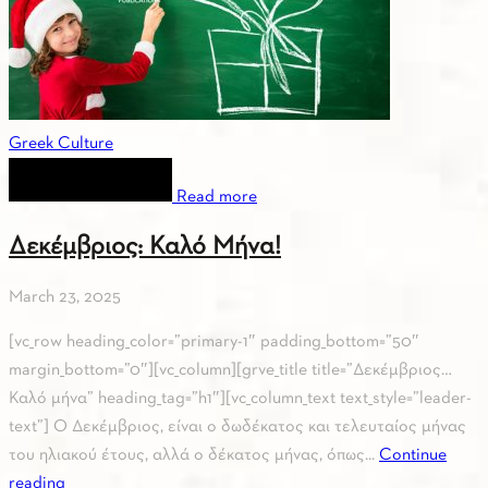
Greek Culture
Read more
Δεκέμβριος: Καλό Μήνα!
March 23, 2025
[vc_row heading_color=”primary-1″ padding_bottom=”50″
margin_bottom=”0″][vc_column][grve_title title=”Δεκέμβριος…
Καλό μήνα” heading_tag=”h1″][vc_column_text text_style=”leader-
text”] Ο Δεκέμβριος, είναι ο δωδέκατος και τελευταίος μήνας
του ηλιακού έτους, αλλά ο δέκατος μήνας, όπως...
Continue
reading