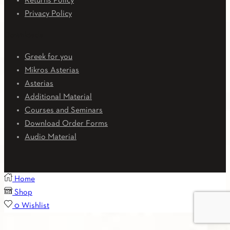
Returns Policy
Privacy Policy
Downloads
Greek for you
Mikros Asterias
Asterias
Additional Material
Courses and Seminars
Download Order Forms
Audio Material
Home
Shop
0
Wishlist