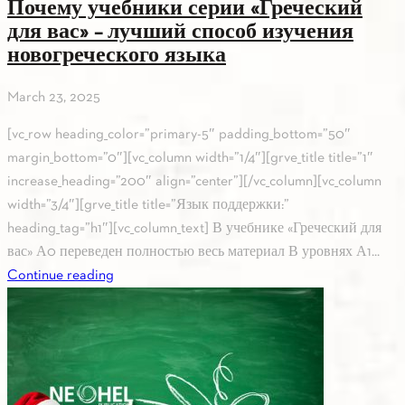
Почему учебники серии «Греческий
для вас» – лучший способ изучения
новогреческого языка
March 23, 2025
[vc_row heading_color=”primary-5″ padding_bottom=”50″
margin_bottom=”0″][vc_column width=”1/4″][grve_title title=”1″
increase_heading=”200″ align=”center”][/vc_column][vc_column
width=”3/4″][grve_title title=”Язык поддержки:”
heading_tag=”h1″][vc_column_text] В учебнике «Греческий для
вас» А0 переведен полностью весь материал В уровнях А1...
Continue reading