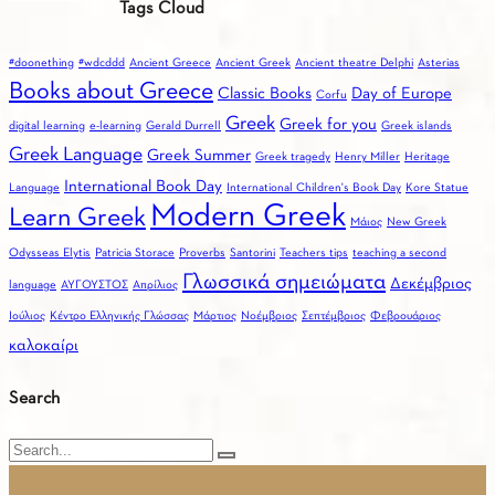
Tags Cloud
Ελληνογλωσσίας
Gree
(ΙΝΕΛ)
for
#doonething
#wdcddd
Ancient Greece
Ancient Greek
Ancient theatre Delphi
Asterias
you
Books about Greece
Classic Books
Day of Europe
Corfu
Greek
Greek for you
digital learning
e-learning
Gerald Durrell
Greek islands
Greek Language
Greek Summer
Greek tragedy
Henry Miller
Heritage
International Book Day
Language
International Children's Book Day
Kore Statue
Modern Greek
Learn Greek
Mάιος
New Greek
Odysseas Elytis
Patricia Storace
Proverbs
Santorini
Teachers tips
teaching a second
Γλωσσικά σημειώματα
Δεκέμβριος
language
ΑΥΓΟΥΣΤΟΣ
Απρίλιος
Ιούλιος
Κέντρο Ελληνικής Γλώσσας
Μάρτιος
Νοέμβριος
Σεπτέμβριος
Φεβρουάριος
καλοκαίρι
Search
Search