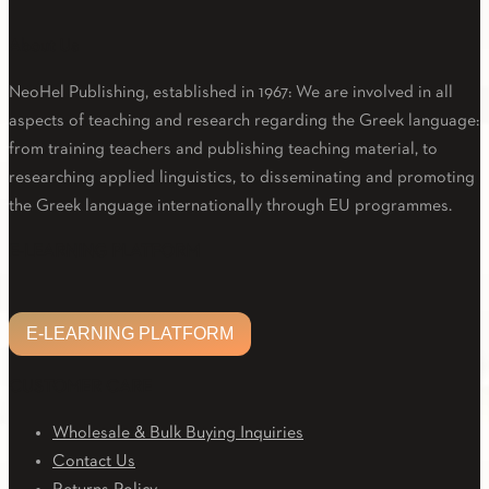
About Us
NeoHel Publishing, established in 1967: We are involved in all
aspects of teaching and research regarding the Greek language:
from training teachers and publishing teaching material, to
researching applied linguistics, to disseminating and promoting
the Greek language internationally through EU programmes.
Facebook
Twitter
Linkedin
Email
Youtube
E-LEARNING PLATFORM
E-LEARNING PLATFORM
CUSTOMER CARE
Wholesale & Bulk Buying Inquiries
Contact Us