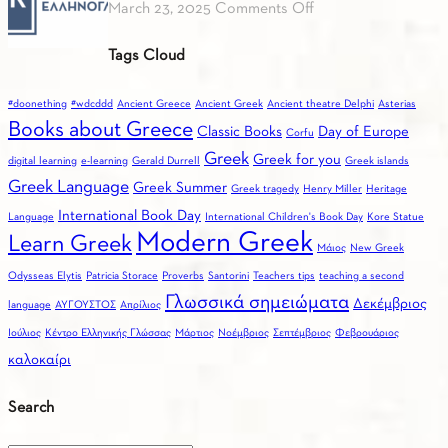
on
March 23, 2025
Comments Off
to
Ινστιτούτο
choo
Tags Cloud
Ελληνογλωσσίας
Gree
(ΙΝΕΛ)
for
#doonething
#wdcddd
Ancient Greece
Ancient Greek
Ancient theatre Delphi
Asterias
you
Books about Greece
Classic Books
Day of Europe
Corfu
Greek
Greek for you
digital learning
e-learning
Gerald Durrell
Greek islands
Greek Language
Greek Summer
Greek tragedy
Henry Miller
Heritage
International Book Day
Language
International Children's Book Day
Kore Statue
Modern Greek
Learn Greek
Mάιος
New Greek
Odysseas Elytis
Patricia Storace
Proverbs
Santorini
Teachers tips
teaching a second
Γλωσσικά σημειώματα
Δεκέμβριος
language
ΑΥΓΟΥΣΤΟΣ
Απρίλιος
Ιούλιος
Κέντρο Ελληνικής Γλώσσας
Μάρτιος
Νοέμβριος
Σεπτέμβριος
Φεβρουάριος
καλοκαίρι
Search