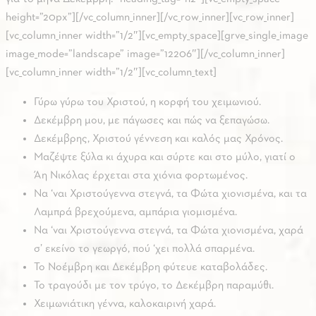
height=”20px”][/vc_column_inner][/vc_row_inner][vc_row_inner]
[vc_column_inner width=”1/2″][vc_empty_space][grve_single_image
image_mode=”landscape” image=”12206″][/vc_column_inner]
[vc_column_inner width=”1/2″][vc_column_text]
Γύρω γύρω του Χριστού, η κορφή του χειμωνιού.
Δεκέμβρη μου, με πάγωσες και πώς να ξεπαγώσω.
Δεκέμβρης, Χριστού γέννεση και καλός μας Χρόνος.
Μαζέψτε ξύλα κι άχυρα και σύρτε και στο μύλο, γιατί ο
Άη Νικόλας έρχεται στα χιόνια φορτωμένος.
Να ‘ναι Χριστούγεννα στεγνά, τα Φώτα χιονισμένα, και τα
Λαμπρά βρεχούμενα, αμπάρια γιομισμένα.
Να ‘ναι Χριστούγεννα στεγνά, τα Φώτα χιονισμένα, χαρά
σ’ εκείνο το γεωργό, πού ‘χει πολλά σπαρμένα.
Το Νοέμβρη και Δεκέμβρη φύτευε καταβολάδες.
Το τραγούδι με τον τρύγο, το Δεκέμβρη παραμύθι.
Χειμωνιάτικη γέννα, καλοκαιρινή χαρά.