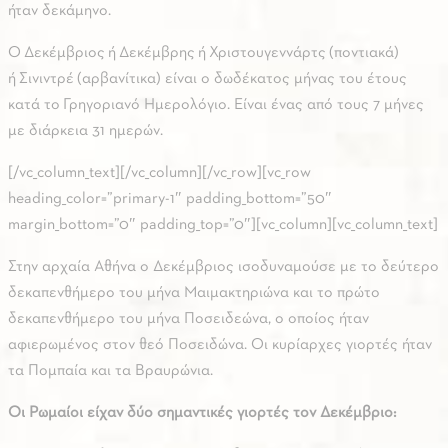
ήταν δεκάμηνο.
Ο Δεκέμβριος ή Δεκέμβρης ή Χριστουγεννάρτς (ποντιακά)
ή Σινιντρέ (αρβανίτικα) είναι ο δωδέκατος μήνας του έτους
κατά το Γρηγοριανό Ημερολόγιο. Είναι ένας από τους 7 μήνες
με διάρκεια 31 ημερών.
[/vc_column_text][/vc_column][/vc_row][vc_row
heading_color=”primary-1″ padding_bottom=”50″
margin_bottom=”0″ padding_top=”0″][vc_column][vc_column_text]
Στην αρχαία Αθήνα ο Δεκέμβριος ισοδυναμούσε με το δεύτερο
δεκαπενθήμερο του μήνα Μαιμακτηριώνα και το πρώτο
δεκαπενθήμερο του μήνα Ποσειδεώνα, ο οποίος ήταν
αφιερωμένος στον θεό Ποσειδώνα. Οι κυρίαρχες γιορτές ήταν
τα Πομπαία και τα Βραυρώνια.
Οι Ρωμαίοι είχαν δύο σημαντικές γιορτές τον Δεκέμβριο: