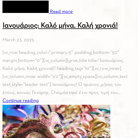
Read more
Ιανουάριος: Καλό μήνα. Καλή χρονιά!
March 23, 2025
[vc_row heading_color=”primary-5″ padding_bottom=”50″
margin_bottom=”0″][vc_column][grve_title title=”Ιανουάριος.
Καλό μήνα. Καλή χρονιά!” heading_tag=”h1″][vc_row_inner]
[vc_column_inner width=”1/2″][vc_empty_space][vc_column_text
text_style=”leader-text”] Ιανουάριος! Ο πρώτος μήνας του
έτους, κοινώς Γενάρης. Ονομάστηκε έτσι προς τιμή του...
Continue reading