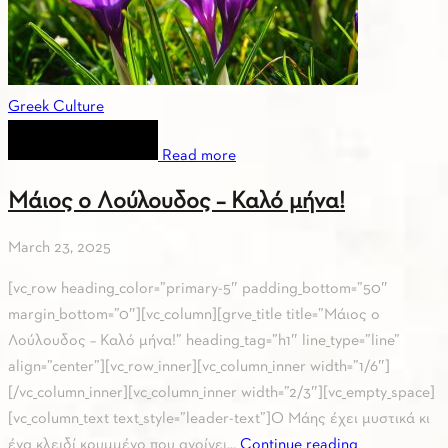
Greek Culture
Read more
Μάιος ο Λούλουδος – Καλό μήνα!
March 23, 2025
[vc_row heading_color=”primary-5″ padding_bottom=”50″
margin_bottom=”0″][vc_column][grve_title title=”Μάιος ο
Λούλουδος – Καλό μήνα!” heading_tag=”h1″ line_type=”line”
align=”center”][vc_row_inner][vc_column_inner width=”1/6″]
[/vc_column_inner][vc_column_inner width=”2/3″][vc_empty_space]
[vc_column_text text_style=”leader-text”]Ο Μάης έχει μυστικά κι
ένα κλειδί κρυμμένο που ανοίγει...
Continue reading