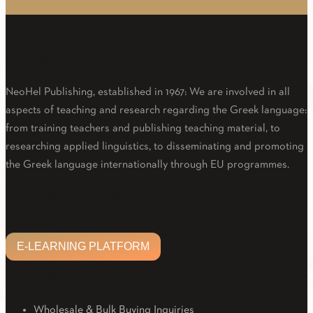
About Us
NeoHel Publishing, established in 1967: We are involved in all
aspects of teaching and research regarding the Greek language:
from training teachers and publishing teaching material, to
researching applied linguistics, to disseminating and promoting
the Greek language internationally through EU programmes.
Facebook
Twitter
Linkedin
Email
Youtube
E-LEARNING PLATFORM
E-LEARNING PLATFORM
CUSTOMER CARE
Wholesale & Bulk Buying Inquiries