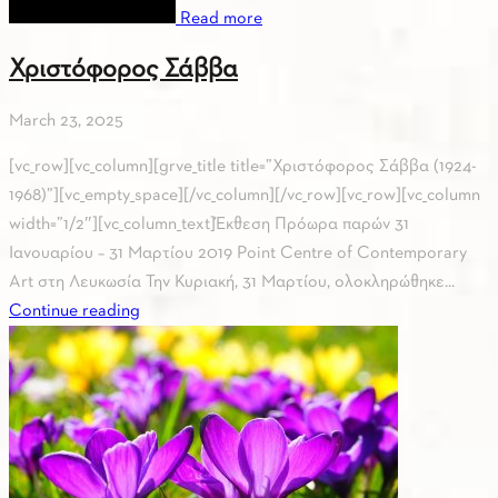
Read more
Χριστόφορος Σάββα
March 23, 2025
[vc_row][vc_column][grve_title title=”Χριστόφορος Σάββα (1924-
1968)”][vc_empty_space][/vc_column][/vc_row][vc_row][vc_column
width=”1/2″][vc_column_text]Έκθεση Πρόωρα παρών 31
Ιανουαρίου – 31 Μαρτίου 2019 Point Centre of Contemporary
Art στη Λευκωσία Την Κυριακή, 31 Mαρτίου, ολοκληρώθηκε...
Continue reading