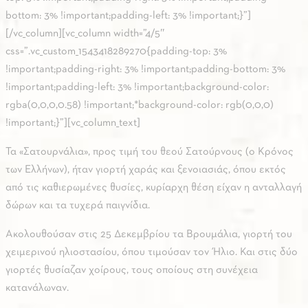
bottom: 3% !important;padding-left: 3% !important;}”]
[/vc_column][vc_column width=”4/5″
css=”.vc_custom_1543418289270{padding-top: 3%
!important;padding-right: 3% !important;padding-bottom: 3%
!important;padding-left: 3% !important;background-color:
rgba(0,0,0,0.58) !important;*background-color: rgb(0,0,0)
!important;}”][vc_column_text]
Τα «Σατουρνάλια», προς τιμή του θεού Σατούρνους (ο Κρόνος
των Ελλήνων), ήταν γιορτή χαράς και ξενοιασιάς, όπου εκτός
από τις καθιερωμένες θυσίες, κυρίαρχη θέση είχαν η ανταλλαγή
δώρων και τα τυχερά παιγνίδια.
Ακολουθούσαν στις 25 Δεκεμβρίου τα Βρουμάλια, γιορτή του
χειμερινού ηλιοστασίου, όπου τιμούσαν τον Ήλιο. Και στις δύο
γιορτές θυσίαζαν χοίρους, τους οποίους στη συνέχεια
κατανάλωναν.