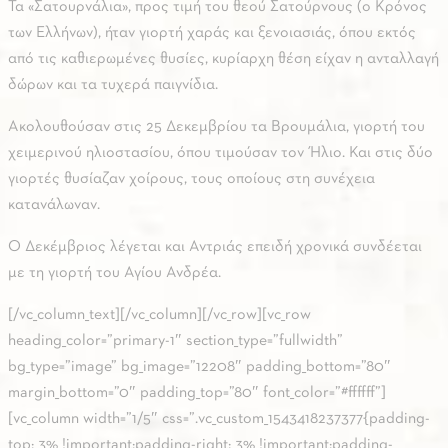
Τα «Σατουρνάλια», προς τιμή του θεού Σατούρνους (ο Κρόνος
των Ελλήνων), ήταν γιορτή χαράς και ξενοιασιάς, όπου εκτός
από τις καθιερωμένες θυσίες, κυρίαρχη θέση είχαν η ανταλλαγή
δώρων και τα τυχερά παιγνίδια.
Ακολουθούσαν στις 25 Δεκεμβρίου τα Βρουμάλια, γιορτή του
χειμερινού ηλιοστασίου, όπου τιμούσαν τον Ήλιο. Και στις δύο
γιορτές θυσίαζαν χοίρους, τους οποίους στη συνέχεια
κατανάλωναν.
Ο Δεκέμβριος λέγεται και Αντριάς επειδή χρονικά συνδέεται
με τη γιορτή του Αγίου Ανδρέα.
[/vc_column_text][/vc_column][/vc_row][vc_row
heading_color=”primary-1″ section_type=”fullwidth”
bg_type=”image” bg_image=”12208″ padding_bottom=”80″
margin_bottom=”0″ padding_top=”80″ font_color=”#ffffff”]
[vc_column width=”1/5″ css=”.vc_custom_1543418237377{padding-
top: 3% !important;padding-right: 3% !important;padding-