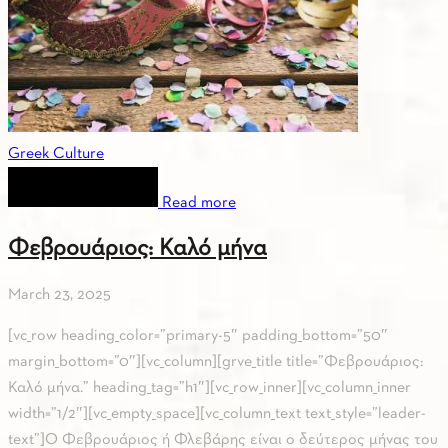
Greek Culture
Read more
Φεβρουάριος: Καλό μήνα
March 23, 2025
[vc_row heading_color=”primary-5″ padding_bottom=”50″
margin_bottom=”0″][vc_column][grve_title title=”Φεβρουάριος:
Καλό μήνα.” heading_tag=”h1″][vc_row_inner][vc_column_inner
width=”1/2″][vc_empty_space][vc_column_text text_style=”leader-
text”]Ο Φεβρουάριος ή Φλεβάρης είναι ο δεύτερος μήνας του