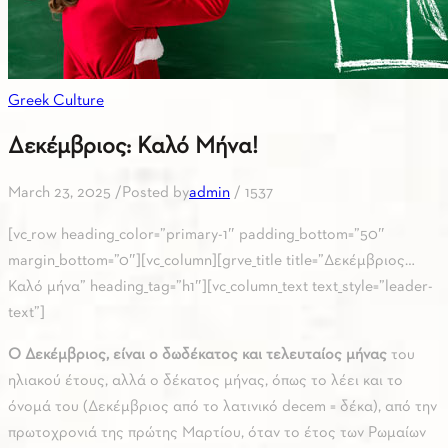
Greek Culture
Δεκέμβριος: Καλό Μήνα!
March 23, 2025
/
Posted by
admin
/
1537
[vc_row heading_color=”primary-1″ padding_bottom=”50″
margin_bottom=”0″][vc_column][grve_title title=”Δεκέμβριος…
Καλό μήνα” heading_tag=”h1″][vc_column_text text_style=”leader-
text”]
Ο Δεκέμβριος, είναι ο δωδέκατος και τελευταίος μήνας
του
ηλιακού έτους, αλλά ο δέκατος μήνας, όπως το λέει και το
όνομά του (Δεκέμβριος από το λατινικό decem = δέκα), από την
πρωτοχρονιά της πρώτης Μαρτίου, όταν το έτος των Ρωμαίων