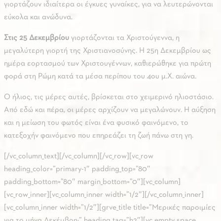
γιορτάζουν ιδιαίτερα οι έγκυες γυναίκες, για να λευτερώνονται
εύκολα και ανώδυνα.
Στις 25 Δεκεμβρίου
γιορτάζονται τα Χριστούγεννα, η
μεγαλύτερη γιορτή της Χριστιανοσύνης. Η 25η Δεκεμβρίου ως
ημέρα εορτασμού των Χριστουγέννων, καθιερώθηκε για πρώτη
φορά στη Ρώμη κατά τα μέσα περίπου του 4ου μ.Χ. αιώνα.
Ο ήλιος, τις μέρες αυτές, βρίσκεται στο χειμερινό ηλιοστάσιο.
Από εδώ και πέρα, οι μέρες αρχίζουν να μεγαλώνουν. Η αύξηση
και η μείωση του φωτός είναι ένα φυσικό φαινόμενο, το
κατεξοχήν φαινόμενο που επηρεάζει τη ζωή πάνω στη γη.
[/vc_column_text][/vc_column][/vc_row][vc_row
heading_color=”primary-1″ padding_top=”80″
padding_bottom=”80″ margin_bottom=”0″][vc_column]
[vc_row_inner][vc_column_inner width=”1/2″][/vc_column_inner]
[vc_column_inner width=”1/2″][grve_title title=”Μερικές παροιμίες
για το μήνα Δεκέμβρη:” heading_tag=”h2″][vc_empty_space