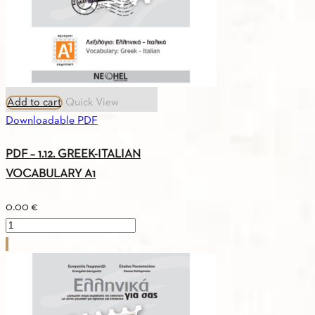
Add to cart
Quick View
Downloadable PDF
PDF – 1.12. GREEK-ITALIAN
VOCABULARY A1
0.00
€
PDF
-
1.12.
GREEK-
ITALIAN