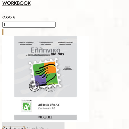
WORKBOOK
0.00
€
PDF
-
1.3.KEY
BOOK
OF
THE
WORKBOOK
quantity
Add to cart
Quick View