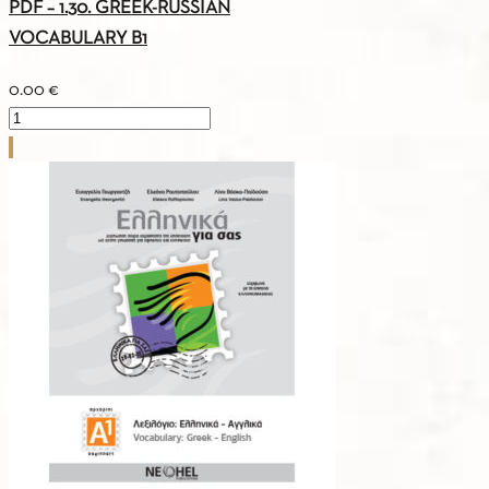
PDF – 1.30. GREEK-RUSSIAN
VOCABULARY B1
0.00
€
PDF
-
1.30.
GREEK-
RUSSIAN
VOCABULARY
B1
quantity