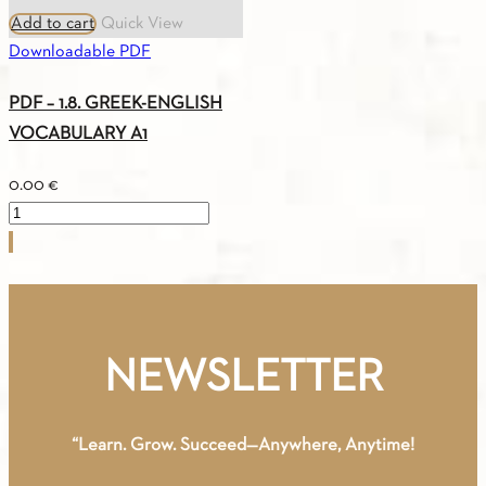
Add to cart
Quick View
Downloadable PDF
PDF – 1.8. GREEK-ENGLISH
VOCABULARY A1
0.00
€
PDF
-
1.8.
GREEK-
ENGLISH
VOCABULARY
NEWSLETTER
A1
quantity
“Learn. Grow. Succeed—Anywhere, Anytime!