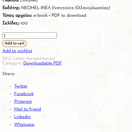
Γλώσσα:
Ελληνική
Εκδότης:
NEOHEL-INΕΛ (Ινστιτούτο Ελληνογλωσσίας)
Τύπος
αρχείου
: e-book + PDF to download
Σελίδες:
100
The
Letter-
Add to cart
heroes
Add to wishlist
interact
SKU:
Letter-heroesInteract
Category:
Downloadable PDF
with
children
Share:
quantity
Twitter
Facebook
Pinterest
Mail to friend
Linkedin
Whatsapp