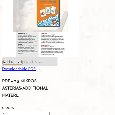
VOCABULARY
A1
quantity
Add to cart
Quick View
Downloadable PDF
PDF – 2.3. MIKROS
ASTERIAS-ADDITIONAL
MATERI...
0.00
€
PDF