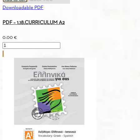
Downloadable PDF
PDF – 1.18.CURRICULUM A2
0.00
€
PDF
-
1.18.CURRICULUM
A2
quantity