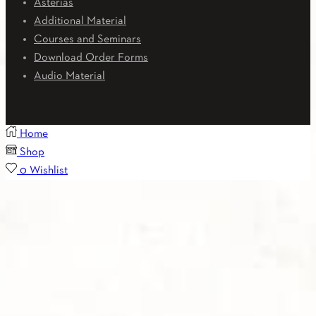
Asterias
Additional Material
Courses and Seminars
Download Order Forms
Audio Material
Home
Shop
0
Wishlist