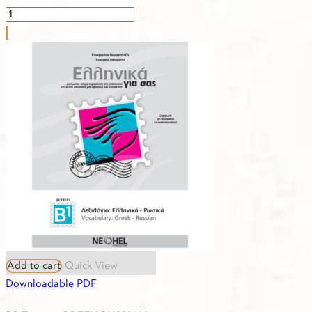
PDF
-
4.1.
MIKROS
ASTERIAS-
CURRICULUM
quantity
Add to cart
Quick View
Downloadable PDF