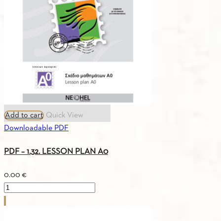
VOCABULARY
A1
quantity
Add to cart
Quick View
Downloadable PDF
PDF – 1.32. LESSON PLAN A0
0.00
€
PDF
-
1.32.