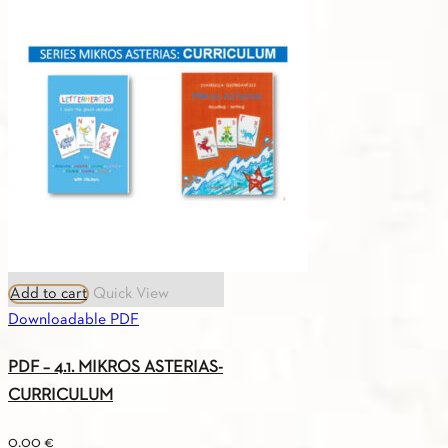
LESSON
PLAN
A0
quantity
Add to cart
Quick View
Downloadable PDF
PDF – 4.1. MIKROS ASTERIAS-
CURRICULUM
0.00
€