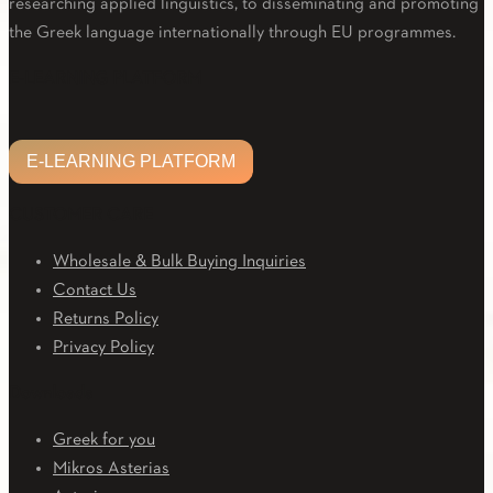
researching applied linguistics, to disseminating and promoting
the Greek language internationally through EU programmes.
Facebook
Twitter
Linkedin
Email
Youtube
E-LEARNING PLATFORM
E-LEARNING PLATFORM
CUSTOMER CARE
Wholesale & Bulk Buying Inquiries
Contact Us
Returns Policy
Privacy Policy
Downloads
Greek for you
Mikros Asterias