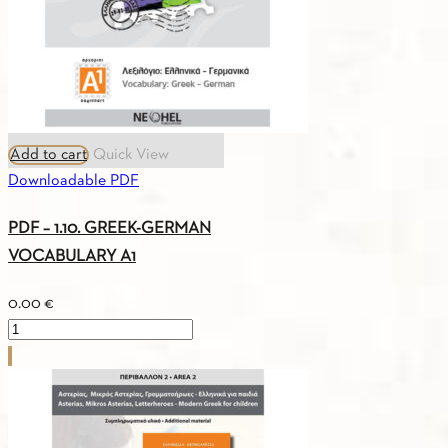
Add to cart
Quick View
Downloadable PDF
PDF – 1.10. GREEK-GERMAN
VOCABULARY A1
0.00
€
PDF
-
1.10.
GREEK-
GERMAN