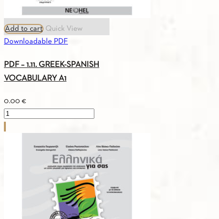
Add to cart
Quick View
Downloadable PDF
PDF – 1.11. GREEK-SPANISH
VOCABULARY A1
0.00
€
PDF
-
1.11.
GREEK-
SPANISH
VOCABULARY
A1
quantity