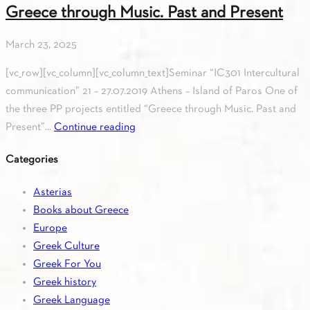
Greece through Music. Past and Present
March 23, 2025
[vc_row][vc_column][vc_column_text]Seminar “IC301 Intercultural
communication” 21 – 27.07.2019 Athens – Island of Paros One of
the three PP prοjects entitled “Greece through Music. Past and
Present”...
Continue reading
Categories
Asterias
Books about Greece
Europe
Greek Culture
Greek For You
Greek history
Greek Language