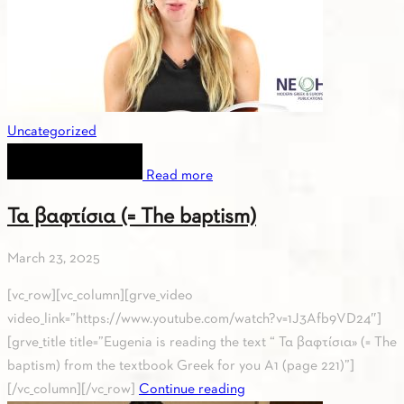
Uncategorized
Read more
Τα βαφτίσια (= The baptism)
March 23, 2025
[vc_row][vc_column][grve_video
video_link=”https://www.youtube.com/watch?v=1J3Afb9VD24″]
[grve_title title=”Eugenia is reading the text “ Τα βαφτίσια» (= The
baptism) from the textbook Greek for you A1 (page 221)”]
[/vc_column][/vc_row]
Continue reading