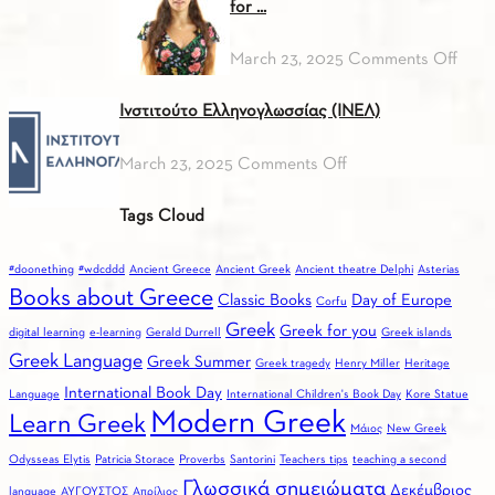
ITALIAN)
for ...
on
March 23, 2025
Comments Off
Top
Ινστιτούτο Ελληνογλωσσίας (ΙΝΕΛ)
3
reas
on
March 23, 2025
Comments Off
to
Ινστιτούτο
choo
Tags Cloud
Ελληνογλωσσίας
Gree
(ΙΝΕΛ)
for
#doonething
#wdcddd
Ancient Greece
Ancient Greek
Ancient theatre Delphi
Asterias
you
Books about Greece
Classic Books
Day of Europe
Corfu
Greek
Greek for you
digital learning
e-learning
Gerald Durrell
Greek islands
Greek Language
Greek Summer
Greek tragedy
Henry Miller
Heritage
International Book Day
Language
International Children's Book Day
Kore Statue
Modern Greek
Learn Greek
Mάιος
New Greek
Odysseas Elytis
Patricia Storace
Proverbs
Santorini
Teachers tips
teaching a second
Γλωσσικά σημειώματα
Δεκέμβριος
language
ΑΥΓΟΥΣΤΟΣ
Απρίλιος