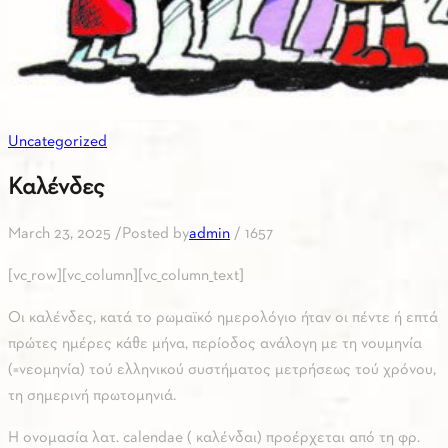
Uncategorized
Καλένδες
March 23, 2025
/
Posted by
admin
/
1657
[vc_row][vc_column][vc_column_text]
Οι καλένδες, κατά το ρωμαϊκό ημερολόγιο ήταν οι πέντε ή επτά
πρώτες ημέρες κάθε μήνα, περίοδος ανάλογη με τη νουμηνία
(=νεομηνία) τού ελληνικού συστήματος μετρήσεως τού χρόνου,
τη σημερινή πρωτομηνιά.
Η ονομασία λατ. calendae ( καλένδαι) προέρχεται από τη φρ.