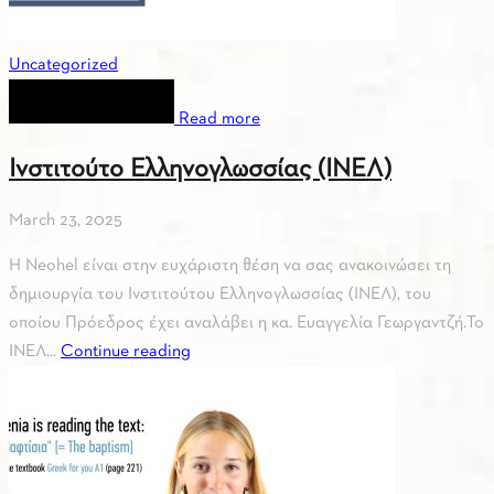
Uncategorized
Read more
Ινστιτούτο Ελληνογλωσσίας (ΙΝΕΛ)
March 23, 2025
Η Neohel είναι στην ευχάριστη θέση να σας ανακοινώσει τη
δημιουργία του Ινστιτούτου Ελληνογλωσσίας (ΙΝΕΛ), του
οποίου Πρόεδρος έχει αναλάβει η κα. Ευαγγελία Γεωργαντζή.Το
ΙΝΕΛ...
Continue reading