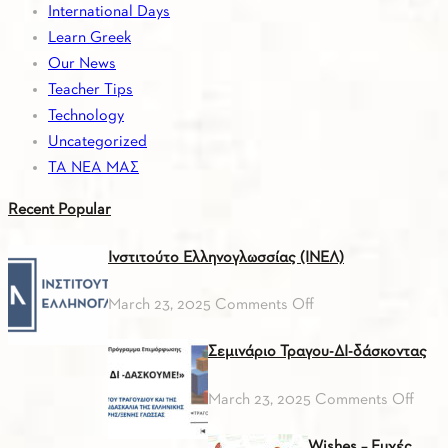
International Days
Learn Greek
Our News
Teacher Tips
Technology
Uncategorized
ΤΑ ΝΕΑ ΜΑΣ
Recent
Popular
Ινστιτούτο Ελληνογλωσσίας (ΙΝΕΛ)
on
March 23, 2025
Comments Off
Ινστιτούτο
Σεμινάριο Τραγου-ΔΙ-δάσκοντας
Ελληνογλωσσίας
(ΙΝΕΛ)
on
March 23, 2025
Comments Off
Σεμι
Wishes – Ευχές