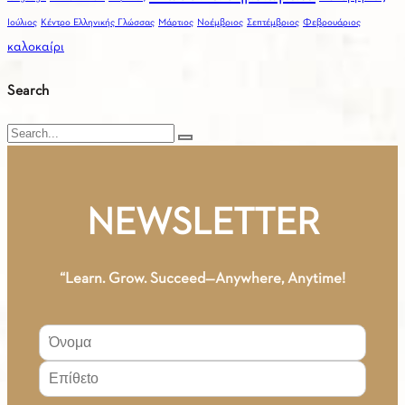
Ιούλιος
Κέντρο Ελληνικής Γλώσσας
Μάρτιος
Νοέμβριος
Σεπτέμβριος
Φεβρουάριος
καλοκαίρι
Search
Search
NEWSLETTER
“Learn. Grow. Succeed—Anywhere, Anytime!